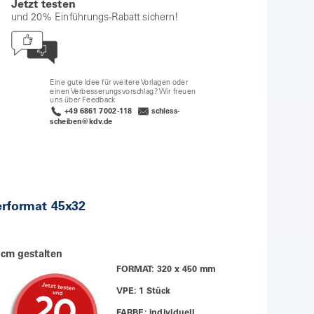
Jetzt testen
und 20% Einführungs-Rabatt sichern!
Eine gute Idee für weitere Vorlagen oder
einen Verbesserungsvorschlag? Wir freuen
uns über Feedback
+49 6861 7002-118
schiess-
scheiben@kdv.de
erformat 45x32
 cm gestalten
FORMAT: 320 x 450 mm
VPE: 1 Stück
FARBE: individuell