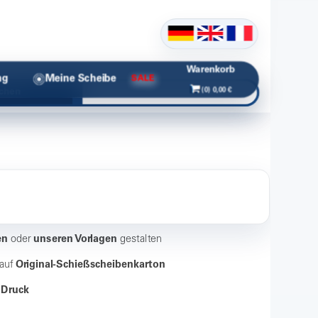
Warenkorb
ng
Meine Scheibe
SALE
(0) 0,00 €
chen
en
oder
unseren Vorlagen
gestalten
auf
Original-Schießscheibenkarton
 Druck