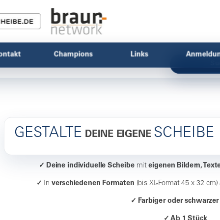
ontakt
Champions
Links
Anmeldu
Su
GESTALTE
SCHEIBE
DEINE EIGENE
✓
Deine individuelle Scheibe
mit
eigenen Bildern, Text
✓
In
verschiedenen Formaten
(bis XL-Format 45 x 32 cm) 
✓ Farbiger oder schwarzer
✓ Ab 1 Stück