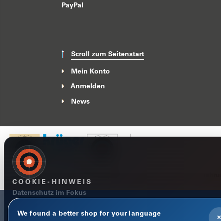
PayPal
Scroll zum Seitenstart
Mein Konto
Anmelden
News
Impressum
Datenschutzerklärung
AGB
Widerrufsbelehr
COOKIE-HINWEIS
Datenschutz im Fokus
Notwendige Cookies halten Warenkorb, Sprache und Anmeld
We found a better shop for your language
stabil. Optionale Statistik-Cookies helfen uns, den Shop besse
×