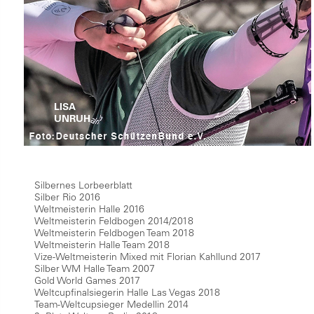
LISA
UNRUH
Silbernes Lorbeerblatt
Silber Rio 2016
Weltmeisterin Halle 2016
Weltmeisterin Feldbogen 2014/2018
Weltmeisterin Feldbogen Team 2018
Weltmeisterin Halle Team 2018
Vize-Weltmeisterin Mixed mit Florian Kahllund 2017
Silber WM Halle Team 2007
Gold World Games 2017
Weltcupfinalsiegerin Halle Las Vegas 2018
Team-Weltcupsieger Medellin 2014