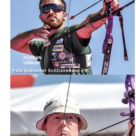
FLORIAN
UNRUH