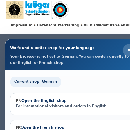
Impressum
Datenschutzerklärung
AGB
Widerrufsbelehr
We found a better shop for your language
×
Your browser is not set to German. You can switch directly to
our English or French shop.
Current shop: German
Open the English shop
EN
For international visitors and orders in English.
Open the French shop
FR