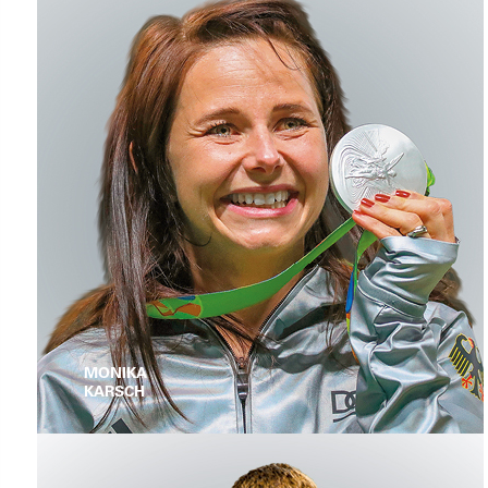
MONIKA
KARSCH