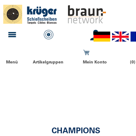
Menü
Artikelgruppen
Mein Konto
(0)
CHAMPIONS