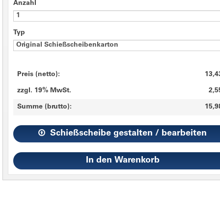
Anzahl
Typ
Preis (netto):
13,4
zzgl. 19% MwSt.
2,5
Summe (brutto):
15,9
Schießscheibe gestalten / bearbeiten