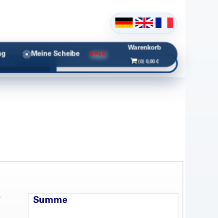
Warenkorb
ng
Meine Scheibe
SALE
(0) 0,00 €
chen
Summe
/