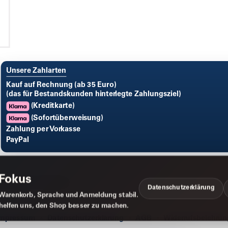
Unsere Zahlarten
Kauf auf Rechnung (ab 35 Euro)
(das für Bestandskunden hinterlegte Zahlungsziel)
(Kreditkarte)
(Sofortüberweisung)
Zahlung per Vorkasse
PayPal
 Fokus
Datenschutzerklärung
Warenkorb, Sprache und Anmeldung stabil.
 helfen uns, den Shop besser zu machen.
Impressum
Datenschutzerklärung
AGB
Widerrufsbelehrun