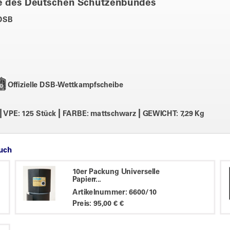
e des Deutschen Schützenbundes
 DSB
Offizielle DSB-Wettkampfscheibe
|
|
|
VPE: 125 Stück
FARBE: mattschwarz
GEWICHT: 7,29 Kg
auch
10er Packung Universelle
Papierr...
Artikelnummer: 6600/10
Preis: 95,00 € €