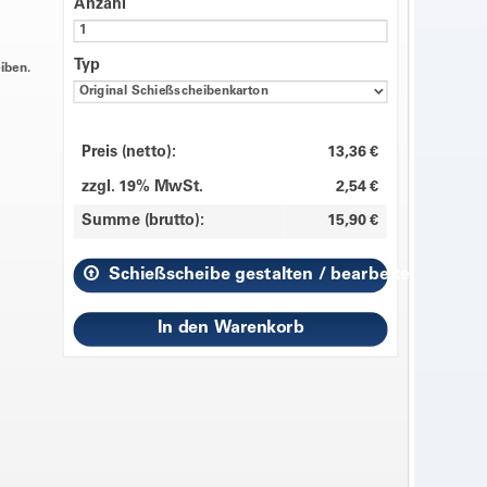
Anzahl
Typ
iben.
Preis (netto):
13,36 €
zzgl. 19% MwSt.
2,54 €
Summe (brutto):
15,90 €
Schießscheibe gestalten / bearbeiten