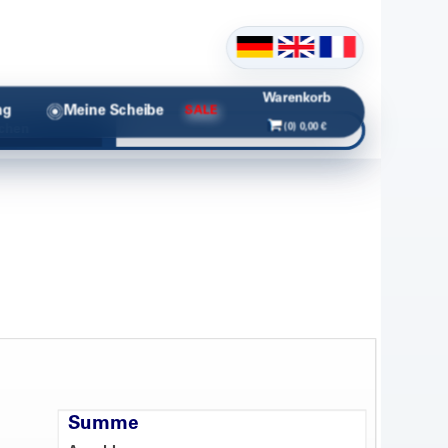
Warenkorb
ng
Meine Scheibe
SALE
(0) 0,00 €
chen
Summe