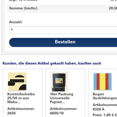
zzgl. 19% MwSt.
3,1
Summe (brutto):
20,0
Anzahl:
Kunden, die diesen Artikel gekauft haben, kauften auch
Kontrollscheibe
10er Packung
Bogen
25/50 m aus
Universelle
Ausbildungssc
Maku...
Papierr...
Artikelnumme
Artikelnummer:
Artikelnummer:
8326 A
2626
6600/10
Preis: 1,80 € €