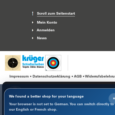
Scroll zum Seitenstart
Mein Konto
Anmelden
News
Impressum
Datenschutzerklärung
AGB
Widerrufsbelehr
We found a better shop for your language
×
Your browser is not set to German. You can switch directly to
COOKIE-HINWEIS
our English or French shop.
Datenschutz im Fokus