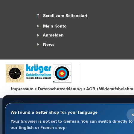
Scroll zum Seitenstart
Mein Konto
Anmelden
News
Impressum
Datenschutzerklärung
AGB
Widerrufsbelehr
We found a better shop for your language
×
Your browser is not set to German. You can switch directly to
COOKIE-HINWEIS
our English or French shop.
Datenschutz im Fokus