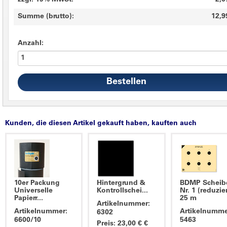
zzgl. 19% MwSt.
2,0
Summe (brutto):
12,9
Anzahl:
Kunden, die diesen Artikel gekauft haben, kauften auch
10er Packung
Hintergrund &
BDMP Scheib
Universelle
Kontrollschei...
Nr. 1 (reduzier
Papierr...
25 m
Artikelnummer:
Artikelnummer:
Artikelnumme
6302
6600/10
5463
Preis: 23,00 € €