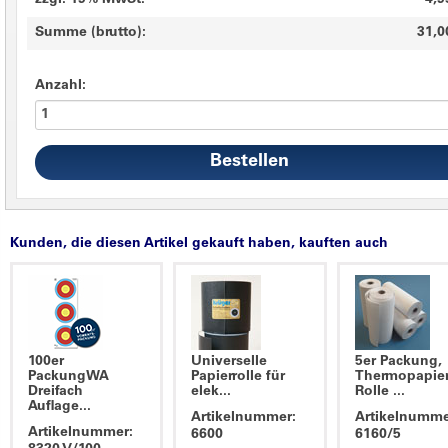
zzgl. 19% MwSt.
4,9
Summe (brutto):
31,0
Anzahl:
Kunden, die diesen Artikel gekauft haben, kauften auch
100er
Universelle
5er Packung,
PackungWA
Papierrolle für
Thermopapie
Dreifach
elek...
Rolle ...
Auflage...
Artikelnummer:
Artikelnumme
Artikelnummer:
6600
6160/5