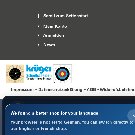
Scroll zum Seitenstart
Mein Konto
Anmelden
News
Impressum
Datenschutzerklärung
AGB
Widerrufsbelehr
We found a better shop for your language
×
Your browser is not set to German. You can switch directly to
COOKIE-HINWEIS
our English or French shop.
Datenschutz im Fokus