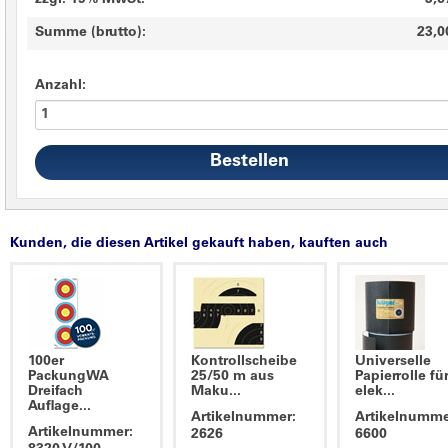
zzgl. 19% MwSt.
3,6
Summe (brutto):
23,0
Anzahl:
Kunden, die diesen Artikel gekauft haben, kauften auch
100er
Kontrollscheibe
Universelle
PackungWA
25/50 m aus
Papierrolle fü
Dreifach
Maku...
elek...
Auflage...
Artikelnummer:
Artikelnumme
Artikelnummer:
2626
6600