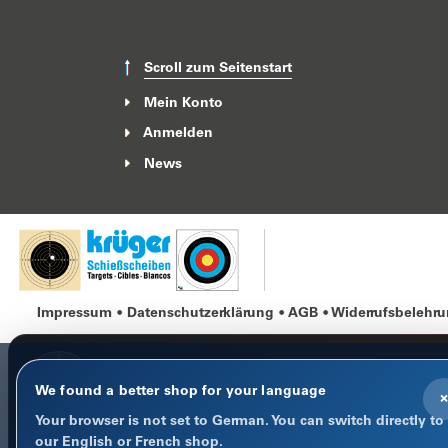
Scroll zum Seitenstart
Mein Konto
Anmelden
News
Impressum
Datenschutzerklärung
AGB
Widerrufsbelehr
We found a better shop for your language
×
Your browser is not set to German. You can switch directly to
COOKIE-HINWEIS
our English or French shop.