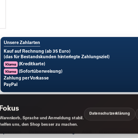
Unsere Zahlarten
Kauf auf Rechnung (ab 35 Euro)
(das für Bestandskunden hinterlegte Zahlungsziel)
(Kreditkarte)
(Sofortüberweisung)
Zahlung per Vorkasse
PayPal
 Fokus
Datenschutzerklärung
Warenkorb, Sprache und Anmeldung stabil.
 helfen uns, den Shop besser zu machen.
Impressum
Datenschutzerklärung
AGB
Widerrufsbelehrun