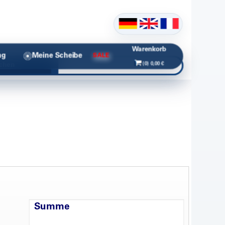
Warenkorb
ng
Meine Scheibe
SALE
(0) 0,00 €
chen
Summe