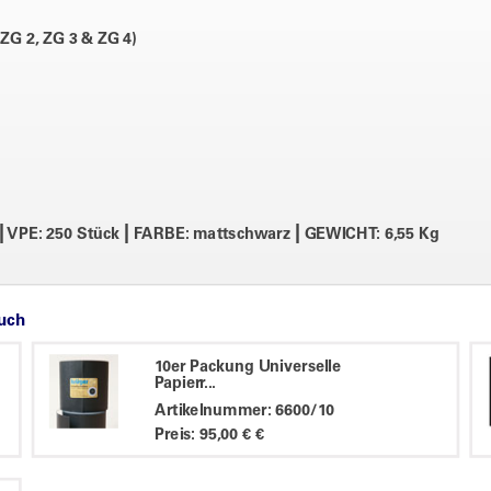
(ZG 2, ZG 3 & ZG 4)
|
|
|
VPE: 250 Stück
FARBE: mattschwarz
GEWICHT: 6,55 Kg
auch
10er Packung Universelle
Papierr...
Artikelnummer: 6600/10
Preis: 95,00 € €