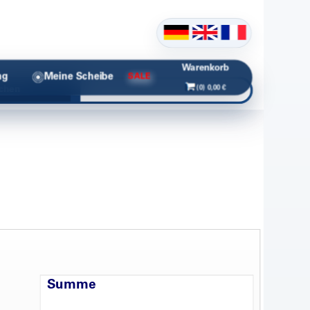
Warenkorb
ng
Meine Scheibe
SALE
(0) 0,00 €
chen
Summe