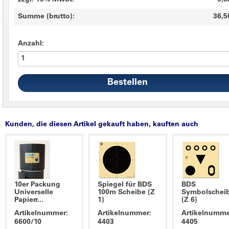
zzgl. 19% MwSt.
5,8
Summe (brutto):
36,5
Anzahl:
Kunden, die diesen Artikel gekauft haben, kauften auch
10er Packung
Spiegel für BDS
BDS
Universelle
100m Scheibe (Z
Symbolschei
Papierr...
1)
(Z 6)
Artikelnummer:
Artikelnummer:
Artikelnumme
6600/10
4403
4405