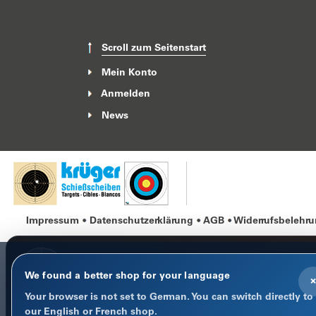
Scroll zum Seitenstart
Mein Konto
Anmelden
News
Impressum
Datenschutzerklärung
AGB
Widerrufsbelehr
We found a better shop for your language
×
Your browser is not set to German. You can switch directly to
COOKIE-HINWEIS
our English or French shop.