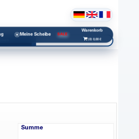
Warenkorb
ng
Meine Scheibe
SALE
(0) 0,00 €
chen
Summe