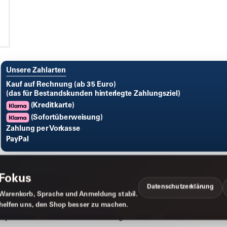
Unsere Zahlarten
Kauf auf Rechnung (ab 35 Euro)
(das für Bestandskunden hinterlegte Zahlungsziel)
(Kreditkarte)
(Sofortüberweisung)
Zahlung per Vorkasse
PayPal
 Fokus
Datenschutzerklärung
Warenkorb, Sprache und Anmeldung stabil.
 helfen uns, den Shop besser zu machen.
Impressum
Datenschutzerklärung
AGB
Widerrufsbelehrun