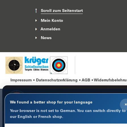
Scroll zum Seitenstart
Mein Konto
Anmelden
News
Impressum
Datenschutzerklärung
AGB
Widerrufsbelehr
We found a better shop for your language
×
Your browser is not set to German. You can switch directly to
COOKIE-HINWEIS
our English or French shop.
Datenschutz im Fokus
Notwendige Cookies halten Warenkorb, Sprache und Anmeld