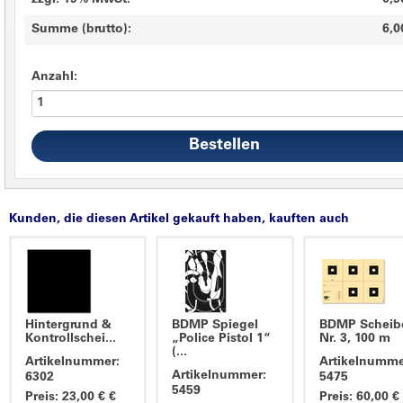
zzgl. 19% MwSt.
0,9
Summe (brutto):
6,0
Anzahl:
Kunden, die diesen Artikel gekauft haben, kauften auch
Hintergrund &
BDMP Spiegel
BDMP Scheib
Kontrollschei...
„Police Pistol 1“
Nr. 3, 100 m
(...
Artikelnummer:
Artikelnumme
Artikelnummer:
6302
5475
5459
Preis: 23,00 € €
Preis: 60,00 €