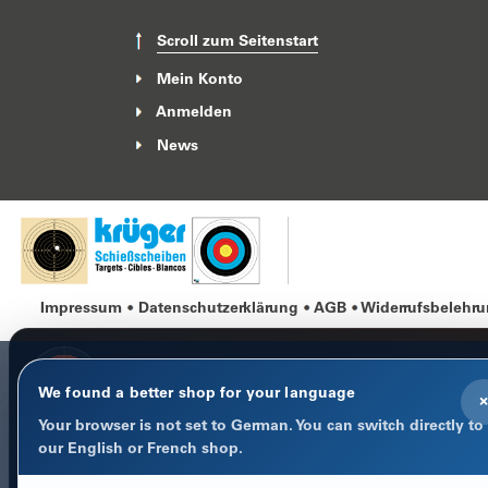
Scroll zum Seitenstart
Mein Konto
Anmelden
News
Impressum
Datenschutzerklärung
AGB
Widerrufsbelehr
We found a better shop for your language
×
Your browser is not set to German. You can switch directly to
COOKIE-HINWEIS
our English or French shop.
Datenschutz im Fokus
Notwendige Cookies halten Warenkorb, Sprache und Anmeld