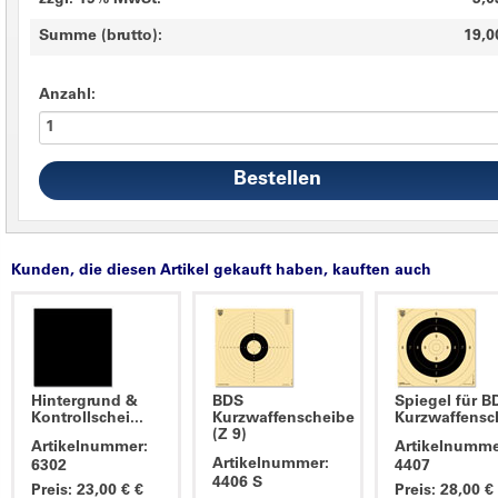
zzgl. 19% MwSt.
3,0
Summe (brutto):
19,0
Anzahl:
Kunden, die diesen Artikel gekauft haben, kauften auch
Hintergrund &
BDS
Spiegel für B
Kontrollschei...
Kurzwaffenscheibe
Kurzwaffensch
(Z 9)
Artikelnummer:
Artikelnumme
Artikelnummer:
6302
4407
4406 S
Preis: 23,00 € €
Preis: 28,00 €