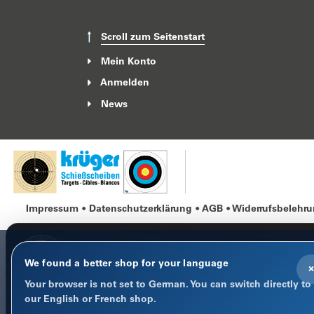
Scroll zum Seitenstart
Mein Konto
Anmelden
News
Impressum
Datenschutzerklärung
AGB
Widerrufsbelehr
We found a better shop for your language
×
Your browser is not set to German. You can switch directly to
COOKIE-HINWEIS
our English or French shop.
Datenschutz im Fokus