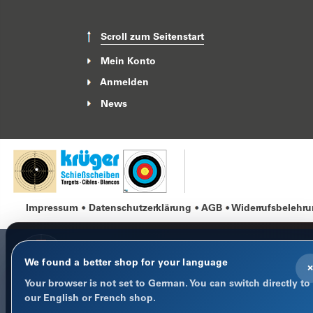
Scroll zum Seitenstart
Mein Konto
Anmelden
News
Impressum
Datenschutzerklärung
AGB
Widerrufsbelehr
We found a better shop for your language
×
Your browser is not set to German. You can switch directly to
COOKIE-HINWEIS
our English or French shop.
Datenschutz im Fokus