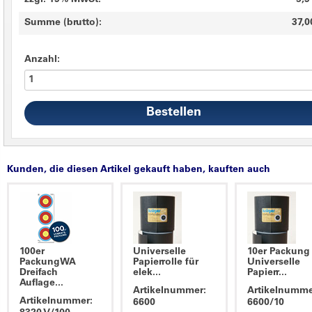
zzgl. 19% MwSt.
5,9
Summe (brutto):
37,0
Anzahl:
Kunden, die diesen Artikel gekauft haben, kauften auch
100er
Universelle
10er Packung
PackungWA
Papierrolle für
Universelle
Dreifach
elek...
Papierr...
Auflage...
Artikelnummer:
Artikelnumme
Artikelnummer:
6600
6600/10