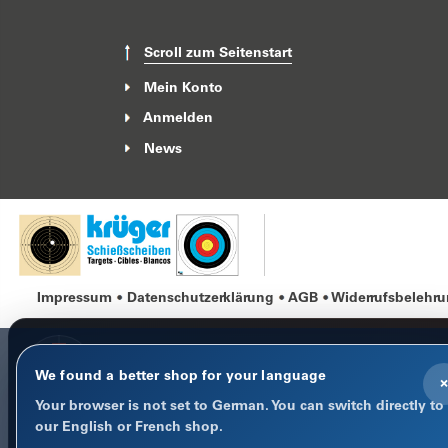
Scroll zum Seitenstart
Mein Konto
Anmelden
News
Impressum
Datenschutzerklärung
AGB
Widerrufsbelehr
We found a better shop for your language
×
Your browser is not set to German. You can switch directly to
COOKIE-HINWEIS
our English or French shop.
Datenschutz im Fokus