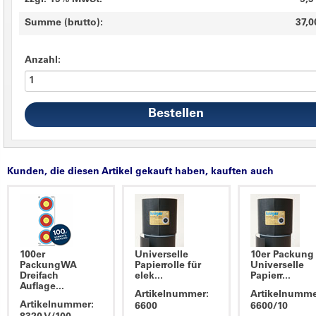
zzgl. 19% MwSt.
5,9
Summe (brutto):
37,0
Anzahl:
Kunden, die diesen Artikel gekauft haben, kauften auch
100er
Universelle
10er Packung
PackungWA
Papierrolle für
Universelle
Dreifach
elek...
Papierr...
Auflage...
Artikelnummer:
Artikelnumme
Artikelnummer:
6600
6600/10