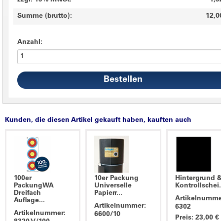
zzgl. 19% MwSt.
1,9
Summe (brutto):
12,0
Anzahl:
Kunden, die diesen Artikel gekauft haben, kauften auch
100er
10er Packung
Hintergrund 
PackungWA
Universelle
Kontrollschei.
Dreifach
Papierr...
Artikelnumme
Auflage...
Artikelnummer:
6302
Artikelnummer:
6600/10
Preis: 23,00 €