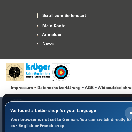
Scroll zum Seitenstart
Mein Konto
Anmelden
News
Impressum
Datenschutzerklärung
AGB
Widerrufsbelehr
We found a better shop for your language
×
Your browser is not set to German. You can switch directly to
COOKIE-HINWEIS
our English or French shop.
Datenschutz im Fokus