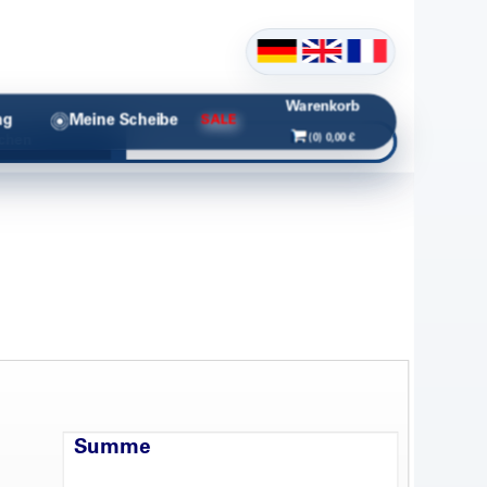
Warenkorb
ng
Meine Scheibe
SALE
(0) 0,00 €
chen
Summe