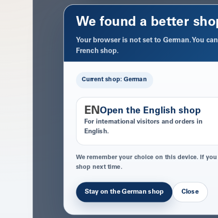
We found a better sho
Your browser is not set to German. You can 
French shop.
Current shop: German
EN
Open the English shop
For international visitors and orders in
English.
We remember your choice on this device. If you
shop next time.
Stay on the German shop
Close