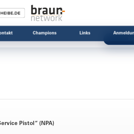
ontakt
Champions
Links
Anmeldu
Su
rvice Pistol“ (NPA)