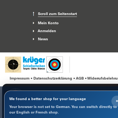
Scroll zum Seitenstart
Mein Konto
Anmelden
News
Impressum
Datenschutzerklärung
AGB
Widerrufsbelehr
We found a better shop for your language
×
Your browser is not set to German. You can switch directly to
COOKIE-HINWEIS
our English or French shop.
Datenschutz im Fokus