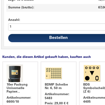
zzgl. 19% MwSt.
10,7
Summe (brutto):
67,0
Anzahl:
Kunden, die diesen Artikel gekauft haben, kauften auch
10er Packung
BDMP Scheibe
BDS
Universelle
Nr. 6, 50 m
Symbolschei
Papierr...
(Z 6)
Artikelnummer:
Artikelnummer:
Artikelnumme
5483
6600/10
4405
Preis: 29,00 € €