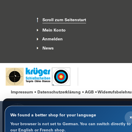
Scroll zum Seitenstart
Mein Konto
Anmelden
News
Impressum
Datenschutzerklärung
AGB
Widerrufsbelehr
We found a better shop for your language
×
Your browser is not set to German. You can switch directly to
COOKIE-HINWEIS
our English or French shop.