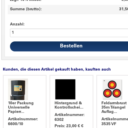
zzgl. 19% MwSt.
5,0
Summe (brutto):
31,5
Anzahl:
Kunden, die diesen Artikel gekauft haben, kauften auch
10er Packung
Hintergrund &
Feldarmbrust
Universelle
Kontrollschei...
35m Triangel
Papierr...
Auflag...
Artikelnummer:
Artikelnummer:
Artikelnumme
6302
6600/10
3535 VF
Preis: 23,00 € €