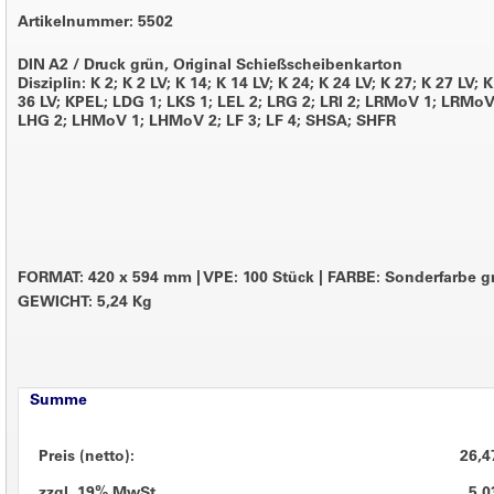
Artikelnummer: 5502
DIN A2 / Druck grün, Original Schießscheibenkarton
Disziplin: K 2; K 2 LV; K 14; K 14 LV; K 24; K 24 LV; K 27; K 27 LV; K
36 LV; KPEL; LDG 1; LKS 1; LEL 2; LRG 2; LRI 2; LRMoV 1; LRMoV
LHG 2; LHMoV 1; LHMoV 2; LF 3; LF 4; SHSA; SHFR
FORMAT: 420 x 594 mm
|
VPE: 100 Stück
|
FARBE: Sonderfarbe g
GEWICHT: 5,24 Kg
Summe
Preis (netto):
26,4