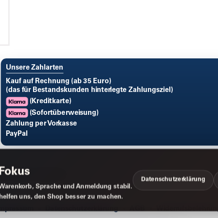
Unsere Zahlarten
Kauf auf Rechnung (ab 35 Euro)
(das für Bestandskunden hinterlegte Zahlungsziel)
(Kreditkarte)
(Sofortüberweisung)
Zahlung per Vorkasse
PayPal
 Fokus
Datenschutzerklärung
Warenkorb, Sprache und Anmeldung stabil.
 helfen uns, den Shop besser zu machen.
Impressum
Datenschutzerklärung
AGB
Widerrufsbelehrun