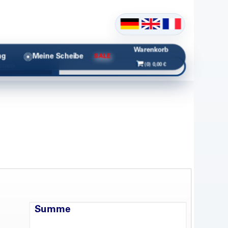
Warenkorb
ng
Meine Scheibe
SALE
(0) 0,00 €
chen
Summe