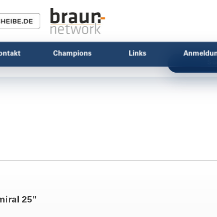
ontakt
Champions
Links
Anmeldu
Su
iral 25"