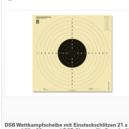
DSB Wettkampfscheibe mit Einsteckschlitzen 21 x