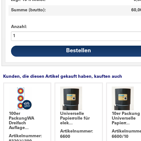
zzgl. 19% MwSt.
9,5
Summe (brutto):
60,0
Anzahl:
Kunden, die diesen Artikel gekauft haben, kauften auch
100er
Universelle
10er Packung
PackungWA
Papierrolle für
Universelle
Dreifach
elek...
Papierr...
Auflage...
Artikelnummer:
Artikelnumme
Artikelnummer:
6600
6600/10