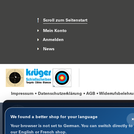
Scroll zum Seitenstart
Mein Konto
Anmelden
News
Impressum
Datenschutzerklärung
AGB
Widerrufsbelehr
We found a better shop for your language
×
Your browser is not set to German. You can switch directly to
COOKIE-HINWEIS
our English or French shop.