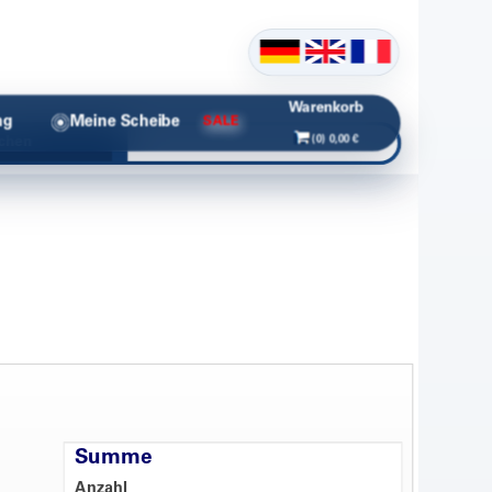
Warenkorb
ng
Meine Scheibe
SALE
(0) 0,00 €
chen
Summe
Anzahl