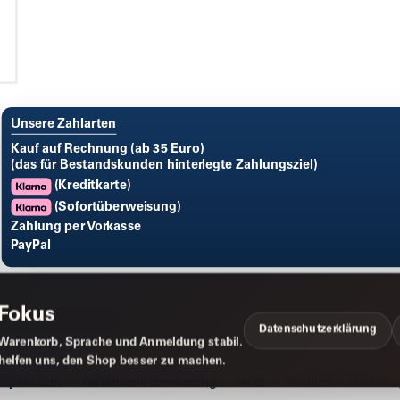
Unsere Zahlarten
Kauf auf Rechnung (ab 35 Euro)
(das für Bestandskunden hinterlegte Zahlungsziel)
(Kreditkarte)
(Sofortüberweisung)
Zahlung per Vorkasse
PayPal
 Fokus
Datenschutzerklärung
Warenkorb, Sprache und Anmeldung stabil.
 helfen uns, den Shop besser zu machen.
Impressum
Datenschutzerklärung
AGB
Widerrufsbelehrun