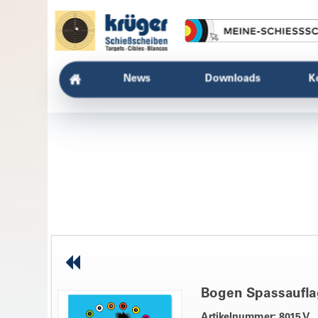
News
Downloads
K
Bogen Spassaufl
Artikelnummer: 8015 V