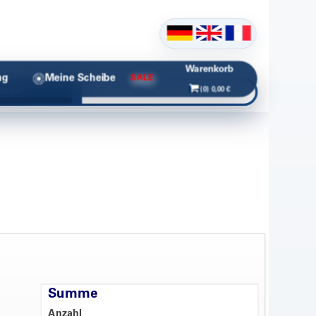
Warenkorb
ng
Meine Scheibe
SALE
(0) 0,00 €
chen
Summe
Anzahl