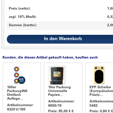
Preis (netto):
1,6
zzgl. 19% MwSt.
0,3
Summe (brutto):
2,0
Kunden, die diesen Artikel gekauft haben, kauften auch
100er
10er Packung
EPP Scheibe
PackungWA
Universelle
(Europäische
Dreifach
Papierr...
Präzis...
Auflage...
Artikelnummer:
Artikelnumme
Artikelnummer:
6600/10
5482
8320 V/100
Preis: 95,00 € €
Preis: 0,80 € €