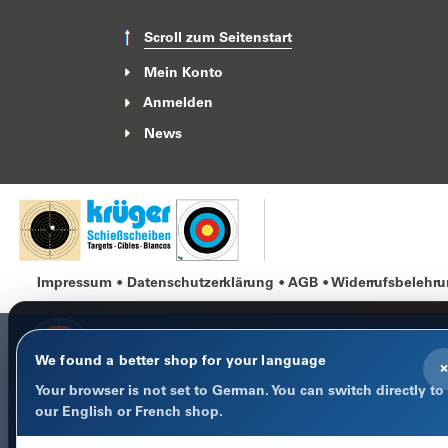
Scroll zum Seitenstart
Mein Konto
Anmelden
News
Impressum
Datenschutzerklärung
AGB
Widerrufsbelehr
We found a better shop for your language
×
Your browser is not set to German. You can switch directly to
COOKIE-HINWEIS
our English or French shop.
Datenschutz im Fokus
Notwendige Cookies halten Warenkorb, Sprache und Anmeld