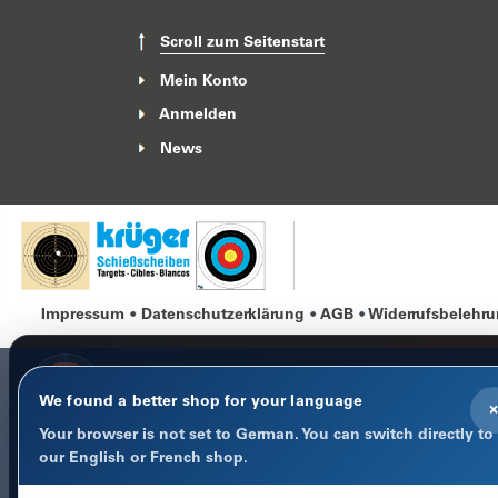
Scroll zum Seitenstart
Mein Konto
Anmelden
News
Impressum
Datenschutzerklärung
AGB
Widerrufsbelehr
We found a better shop for your language
×
Your browser is not set to German. You can switch directly to
COOKIE-HINWEIS
our English or French shop.
Datenschutz im Fokus
Notwendige Cookies halten Warenkorb, Sprache und Anmeld