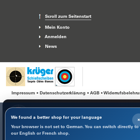
Scroll zum Seitenstart
Mein Konto
Anmelden
News
Impressum
Datenschutzerklärung
AGB
Widerrufsbelehr
We found a better shop for your language
×
Your browser is not set to German. You can switch directly to
COOKIE-HINWEIS
our English or French shop.
Datenschutz im Fokus