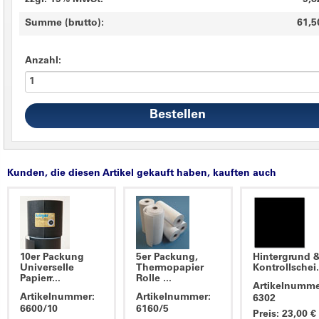
zzgl. 19% MwSt.
9,8
Summe (brutto):
61,5
Anzahl:
Kunden, die diesen Artikel gekauft haben, kauften auch
10er Packung
5er Packung,
Hintergrund 
Universelle
Thermopapier
Kontrollschei.
Papierr...
Rolle ...
Artikelnumme
Artikelnummer:
Artikelnummer:
6302
6600/10
6160/5
Preis: 23,00 €