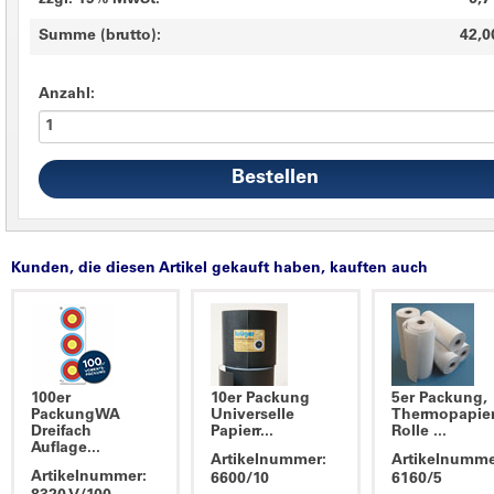
zzgl. 19% MwSt.
6,7
Summe (brutto):
42,0
Anzahl:
Kunden, die diesen Artikel gekauft haben, kauften auch
100er
10er Packung
5er Packung,
PackungWA
Universelle
Thermopapie
Dreifach
Papierr...
Rolle ...
Auflage...
Artikelnummer:
Artikelnumme
Artikelnummer:
6600/10
6160/5