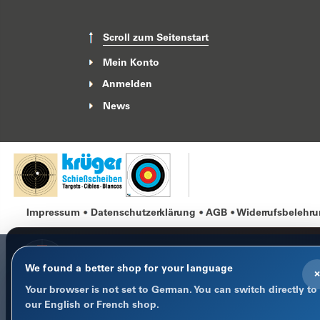
Scroll zum Seitenstart
Mein Konto
Anmelden
News
Impressum
Datenschutzerklärung
AGB
Widerrufsbelehr
We found a better shop for your language
×
Your browser is not set to German. You can switch directly to
COOKIE-HINWEIS
our English or French shop.
Datenschutz im Fokus