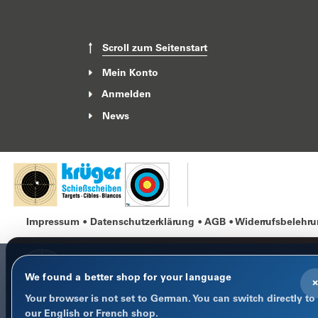
Scroll zum Seitenstart
Mein Konto
Anmelden
News
Impressum
Datenschutzerklärung
AGB
Widerrufsbelehr
We found a better shop for your language
×
Your browser is not set to German. You can switch directly to
COOKIE-HINWEIS
our English or French shop.