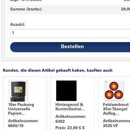
zzgl. 19% MwSt.
4,6
Summe (brutto):
29,0
Anzahl:
Kunden, die diesen Artikel gekauft haben, kauften auch
10er Packung
Hintergrund &
Feldarmbrust
Universelle
Kontrollschei...
35m Triangel
Papierr...
Auflag...
Artikelnummer:
Artikelnummer:
Artikelnumme
6302
6600/10
3535 VF
Preis: 23,00 € €