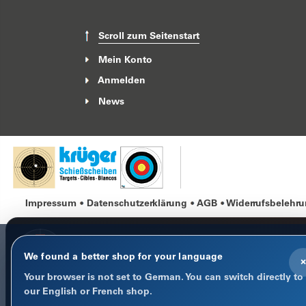
Scroll zum Seitenstart
Mein Konto
Anmelden
News
Impressum
Datenschutzerklärung
AGB
Widerrufsbelehr
We found a better shop for your language
×
Your browser is not set to German. You can switch directly to
COOKIE-HINWEIS
our English or French shop.
Datenschutz im Fokus