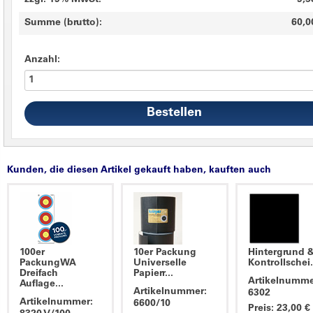
zzgl. 19% MwSt.
9,5
Summe (brutto):
60,0
Anzahl:
Kunden, die diesen Artikel gekauft haben, kauften auch
100er
10er Packung
Hintergrund 
PackungWA
Universelle
Kontrollschei.
Dreifach
Papierr...
Artikelnumme
Auflage...
Artikelnummer:
6302
Artikelnummer:
6600/10
Preis: 23,00 €