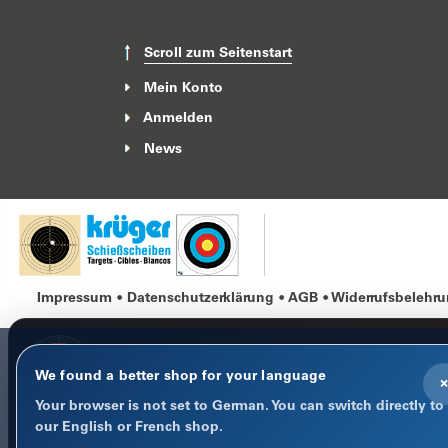
Scroll zum Seitenstart
Mein Konto
Anmelden
News
Impressum
Datenschutzerklärung
AGB
Widerrufsbelehr
We found a better shop for your language
×
Your browser is not set to German. You can switch directly to
COOKIE-HINWEIS
our English or French shop.
Datenschutz im Fokus