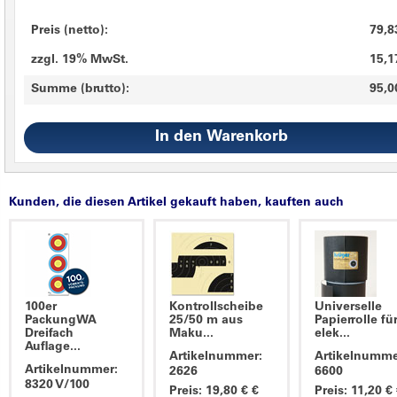
Preis (netto):
79,8
zzgl. 19% MwSt.
15,1
Summe (brutto):
95,0
Kunden, die diesen Artikel gekauft haben, kauften auch
100er
Kontrollscheibe
Universelle
PackungWA
25/50 m aus
Papierrolle fü
Dreifach
Maku...
elek...
Auflage...
Artikelnummer:
Artikelnumme
Artikelnummer:
2626
6600
8320 V/100
Preis: 19,80 € €
Preis: 11,20 €