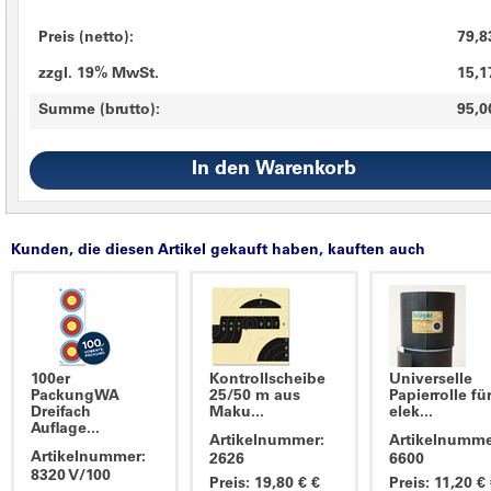
Preis (netto):
79,8
zzgl. 19% MwSt.
15,1
Summe (brutto):
95,0
Kunden, die diesen Artikel gekauft haben, kauften auch
100er
Kontrollscheibe
Universelle
PackungWA
25/50 m aus
Papierrolle fü
Dreifach
Maku...
elek...
Auflage...
Artikelnummer:
Artikelnumme
Artikelnummer:
2626
6600
8320 V/100
Preis: 19,80 € €
Preis: 11,20 €