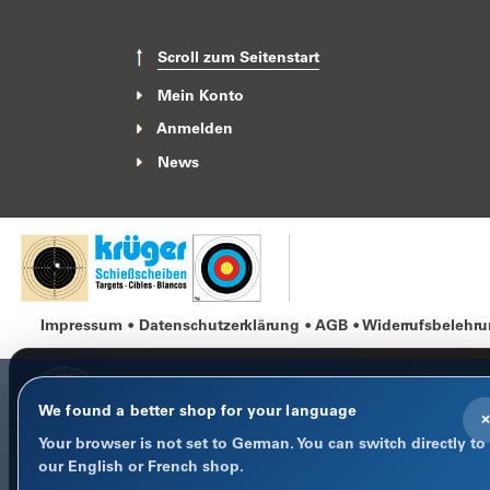
Scroll zum Seitenstart
Mein Konto
Anmelden
News
Impressum
Datenschutzerklärung
AGB
Widerrufsbelehr
We found a better shop for your language
×
Your browser is not set to German. You can switch directly to
COOKIE-HINWEIS
our English or French shop.
Datenschutz im Fokus