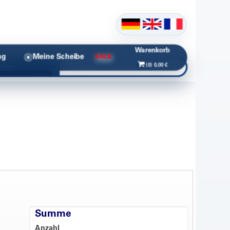
Warenkorb
ng
Meine Scheibe
SALE
(0) 0,00 €
chen
Summe
Anzahl