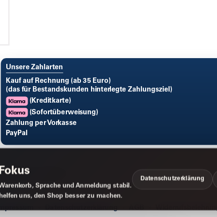
Unsere Zahlarten
Kauf auf Rechnung (ab 35 Euro)
(das für Bestandskunden hinterlegte Zahlungsziel)
(Kreditkarte)
(Sofortüberweisung)
Zahlung per Vorkasse
PayPal
 Fokus
Datenschutzerklärung
Warenkorb, Sprache und Anmeldung stabil.
 helfen uns, den Shop besser zu machen.
Impressum
Datenschutzerklärung
AGB
Widerrufsbelehrun