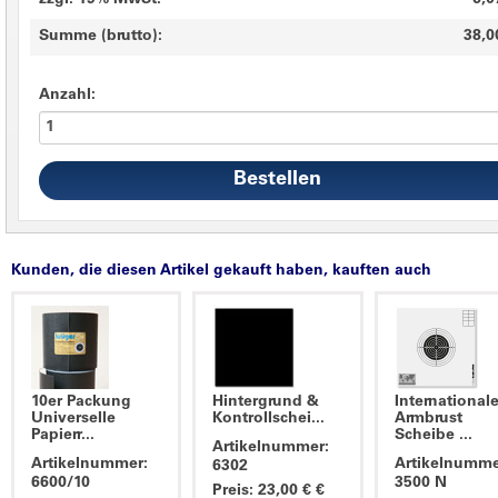
zzgl. 19% MwSt.
6,0
Summe (brutto):
38,0
Anzahl:
Kunden, die diesen Artikel gekauft haben, kauften auch
10er Packung
Hintergrund &
International
Universelle
Kontrollschei...
Armbrust
Papierr...
Scheibe ...
Artikelnummer:
Artikelnummer:
Artikelnumme
6302
6600/10
3500 N
Preis: 23,00 € €