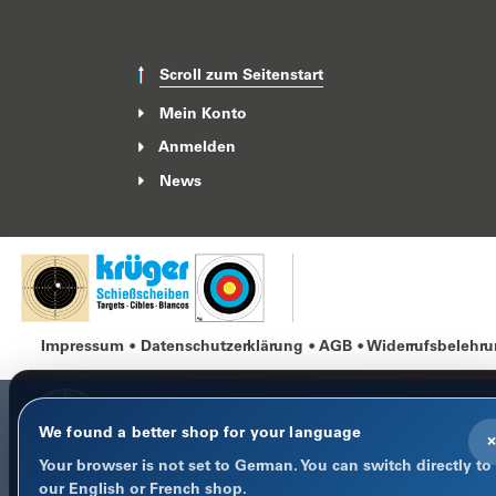
Scroll zum Seitenstart
Mein Konto
Anmelden
News
Impressum
Datenschutzerklärung
AGB
Widerrufsbelehr
We found a better shop for your language
×
Your browser is not set to German. You can switch directly to
COOKIE-HINWEIS
our English or French shop.