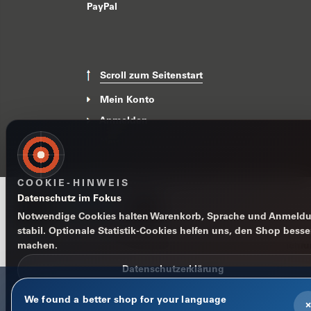
PayPal
Scroll zum Seitenstart
Mein Konto
Anmelden
News
COOKIE-HINWEIS
Datenschutz im Fokus
Notwendige Cookies halten Warenkorb, Sprache und Anmeld
stabil. Optionale Statistik-Cookies helfen uns, den Shop besse
machen.
Impressum
Datenschutzerklärung
AGB
Widerrufsbelehr
Datenschutzerklärung
We found a better shop for your language
Nur notwendige
×