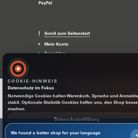
PayPal
Scroll zum Seitenstart
Mein Konto
Anmelden
News
COOKIE-HINWEIS
Datenschutz im Fokus
Notwendige Cookies halten Warenkorb, Sprache und Anmeld
stabil. Optionale Statistik-Cookies helfen uns, den Shop besse
machen.
Impressum
Datenschutzerklärung
AGB
Widerrufsbelehr
Datenschutzerklärung
We found a better shop for your language
Nur notwendige
×